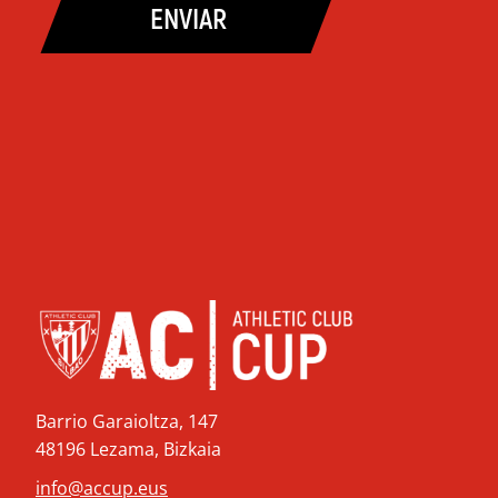
ENVIAR
Barrio Garaioltza, 147
48196 Lezama, Bizkaia
info@accup.eus