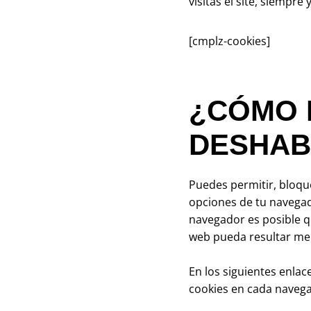
visitas el site, siempre
[cmplz-cookies]
¿CÓMO 
DESHAB
Puedes permitir, bloque
opciones de tu navegado
navegador es posible q
web pueda resultar men
En los siguientes enlac
cookies en cada naveg