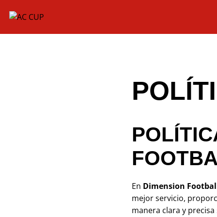
Saltar
al
contenido
POLÍT
POLÍTIC
FOOTBA
En
Dimension Footbal
mejor servicio, propor
manera clara y precisa 